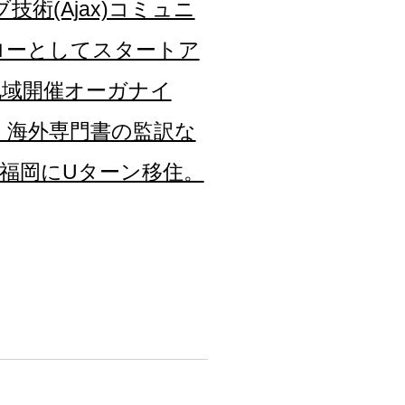
術(Ajax)コミュニ
ンフェローとしてスタートア
の地域開催オーガナイ
、海外専門書の監訳な
、福岡にUターン移住。