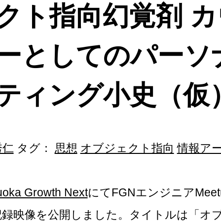
クト指向幻覚剤
カ
ーとしてのパーソ
ティング小史（仮
秀仁
タグ：
思想
オブジェクト指向
情報ア
oka Growth Next
にてFGNエンジニアMeetu
記録映像を公開しました。タイトルは「オ