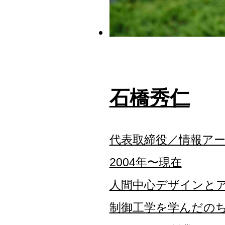
石橋秀仁
代表取締役／情報ア
2004年〜現在
人間中心デザインと
制御工学を学んだのち